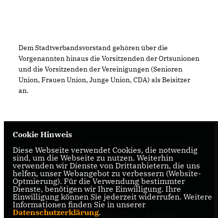
Dem Stadtverbandsvorstand gehören über die
Vorgenannten hinaus die Vorsitzenden der Ortsunionen
und die Vorsitzenden der Vereinigungen (Senioren
Union, Frauen Union, Junge Union, CDA) als Beisitzer
an.
Cookie Hinweis
CDU Drolshagen - Aktuelle Informationen aus dem
Diese Webseite verwendet Cookies, die notwendig
Stadtverband und aus den Ortsunionen.
sind, um die Webseite zu nutzen. Weiterhin
verwenden wir Dienste von Drittanbietern, die uns
helfen, unser Webangebot zu verbessern (Website-
Optmierung). Für die Verwendung bestimmter
Dienste, benötigen wir Ihre Einwilligung. Ihre
Einwilligung können Sie jederzeit widerrufen. Weitere
Informationen finden Sie in unserer
Datenschutzerklärung
.
IMPRESSUM
DATENSCHUTZ
KONTAKT